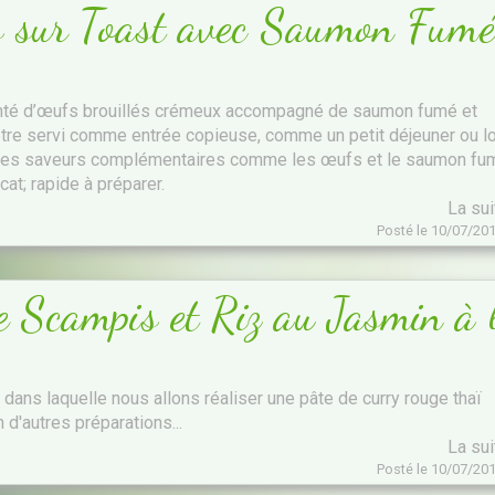
és sur Toast avec Saumon Fumé
monté d’œufs brouillés crémeux accompagné de saumon fumé et
être servi comme entrée copieuse, comme un petit déjeuner ou l
ec des saveurs complémentaires comme les œufs et le saumon fu
ocat; rapide à préparer.
La su
Posté le 10/07/20
 Scampis et Riz au Jasmin à 
e dans laquelle nous allons réaliser une pâte de curry rouge thaï
 d'autres préparations...
La su
Posté le 10/07/20