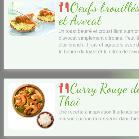
Oeufs brouill
et Avocat
Un toast beurré et croustillant sur
d'avocat simplement citronné. Peut-
d'un brunch... Frais et agréable av
le beurré du toast et le citron de l'av
Curry Rouge de
Thaï
Une recette à inspiration thaïlandais
maison qui pourra resservir dans bien