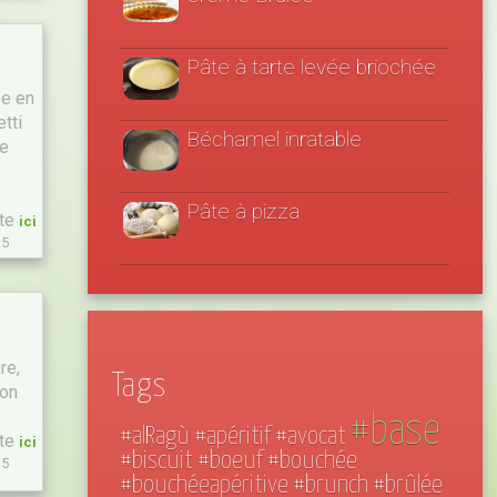
Pâte à tarte levée briochée
ée en
etti
Béchamel inratable
de
Pâte à pizza
ite
ici
15
re,
Tags
son
#base
#alRagù
#apéritif
#avocat
ite
ici
#biscuit
#boeuf
#bouchée
15
#bouchéeapéritive
#brunch
#brûlée