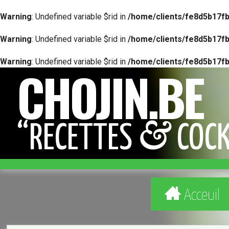
Warning
: Undefined variable $rid in
/home/clients/fe8d5b17f
Warning
: Undefined variable $rid in
/home/clients/fe8d5b17f
Warning
: Undefined variable $rid in
/home/clients/fe8d5b17f
CHOJIN.BE
Menu
&
“RECETTES
COCK
Navigation
Acceuil