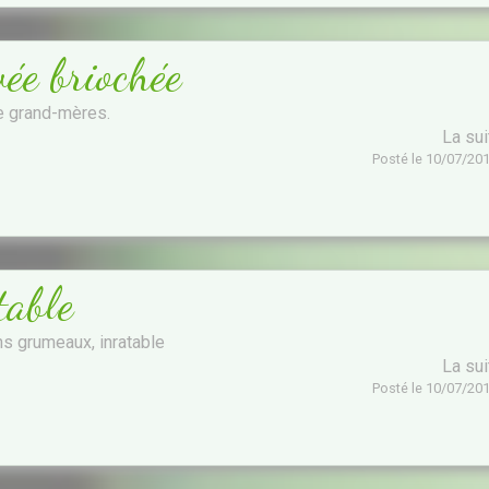
vée briochée
de grand-mères.
La su
Posté le 10/07/20
table
ns grumeaux, inratable
La su
Posté le 10/07/20