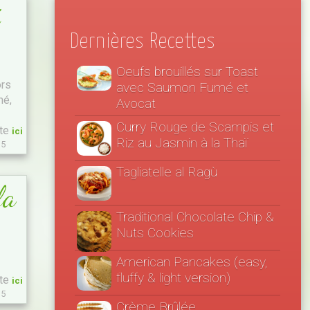
Dernières Recettes
Oeufs brouillés sur Toast
ors
avec Saumon Fumé et
mé,
Avocat
Curry Rouge de Scampis et
ite
ici
Riz au Jasmin à la Thaï
15
Tagliatelle al Ragù
la
Traditional Chocolate Chip &
Nuts Cookies
American Pancakes (easy,
fluffy & light version)
ite
ici
15
Crème Brûlée