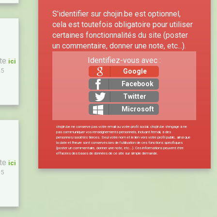
S'identifier sur chojin.be est optionnel,
cela est toutefois obligatoire pour utiliser
certaines fonctionnalités du site (poster
un commentaire, donner une note, etc...).
Identifiez-vous avec :
ite
ici
15
Google
Facebook
Twitter
Microsoft
chojin.be ne conserve pas votre email ou votre profil social. chojin.be s'engage à ne
pas communiquer vos renseignements personnels, incluant l'email, à des
personnes/sociétés tierces. Seul votre nom et le lien vers votre profil public, ainsi que
la date et l'heure sont conservés lors de l’utilisation de ces fonctions spécifiques
(poster un commentaire, donner une note, etc...). Ces informations peuvent être
effacées des bases de données de ce site sur simple demande.
ite
ici
15