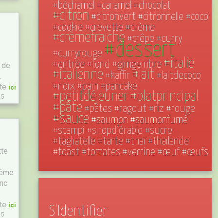
#béchamel
#caramel
#chocolat
#citron
#citronvert
#citronnelle
#coco
#cookie
#crevette
#crème
#crèmefraiche
#crêpe
#curry
#dessert
#curryrouge
#italie
#entrée
#fond
#gimgembre
n de
#italienne
#lait
#kaffir
#laitdecoco
.
#noix
#pain
#pancake
ite
ici
#petitdéjeuner
#platprincipal
15
#pâte
#pâtes
#ragout
#riz
#rouge
#sauce
#saumon
#saumonfumé
#scampi
#siropd’érable
#sucre
#tagliatelle
#tarte
#thaï
#thaïlande
tte
#toast
#tomates
#verrine
#œuf
#œufs
-même
onc
ite
ici
S'Identifier
15