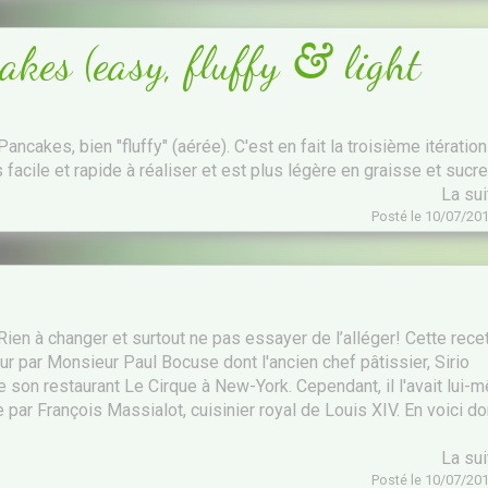
&
kes (easy, fluffy
light
ancakes, bien "fluffy" (aérée). C'est en fait la troisième itératio
s facile et rapide à réaliser et est plus légère en graisse et sucre
La su
Posté le 10/07/20
Rien à changer et surtout ne pas essayer de l’alléger! Cette rece
r par Monsieur Paul Bocuse dont l'ancien chef pâtissier, Sirio
 de son restaurant Le Cirque à New-York. Cependant, il l'avait lui
par François Massialot, cuisinier royal de Louis XIV. En voici d
La su
Posté le 10/07/20